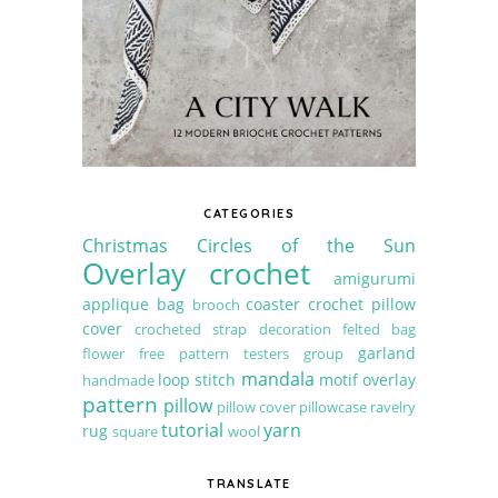
CATEGORIES
Christmas
Circles of the Sun
Overlay crochet
amigurumi
applique
bag
coaster
crochet pillow
brooch
cover
crocheted strap
decoration
felted bag
garland
flower
free pattern testers group
mandala
loop stitch
motif
overlay
handmade
pattern
pillow
pillow cover
pillowcase
ravelry
tutorial
yarn
rug
square
wool
TRANSLATE