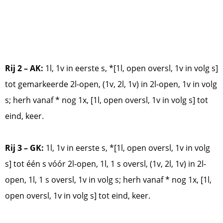
Rij 2 – AK:
1l, 1v in eerste s, *[1l, open oversl, 1v in volg s]
tot gemarkeerde 2l-open, (1v, 2l, 1v) in 2l-open, 1v in volg
s; herh vanaf * nog 1x, [1l, open oversl, 1v in volg s] tot
eind, keer.
Rij 3 – GK:
1l, 1v in eerste s, *[1l, open oversl, 1v in volg
s] tot één s vóór 2l-open, 1l, 1 s oversl, (1v, 2l, 1v) in 2l-
open, 1l, 1 s oversl, 1v in volg s; herh vanaf * nog 1x, [1l,
open oversl, 1v in volg s] tot eind, keer.