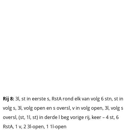
Rij 8:
3l, st in eerste s, RstA rond elk van volg 6 stn, st in
volg s, 3l, volg open en s oversl, v in volg open, 3l, volg s
oversl, (st, 1l, st) in derde l beg vorige rij, keer – 4 st, 6
RstA, 1 v, 2 3l-open, 1 1l-open