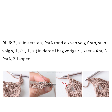
Rij 6:
3l, st in eerste s, RstA rond elk van volg 6 stn, st in
volg s, 1l, (st, 1l, st) in derde l beg vorige rij, keer – 4 st, 6
RstA, 2 1l-open