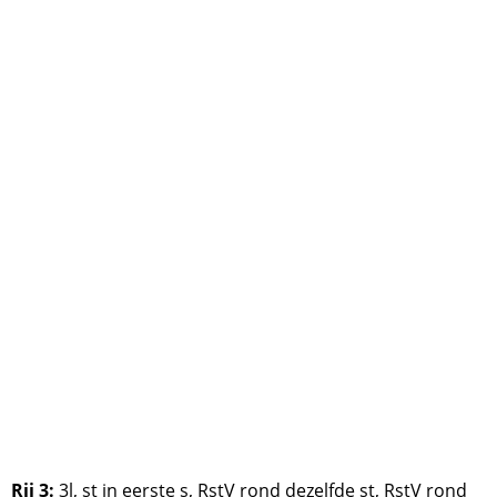
Rij 3:
3l, st in eerste s, RstV rond dezelfde st, RstV rond