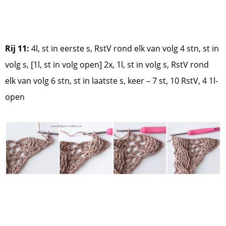
Rij 11:
4l, st in eerste s, RstV rond elk van volg 4 stn, st in
volg s, [1l, st in volg open] 2x, 1l, st in volg s, RstV rond
elk van volg 6 stn, st in laatste s, keer – 7 st, 10 RstV, 4 1l-
open