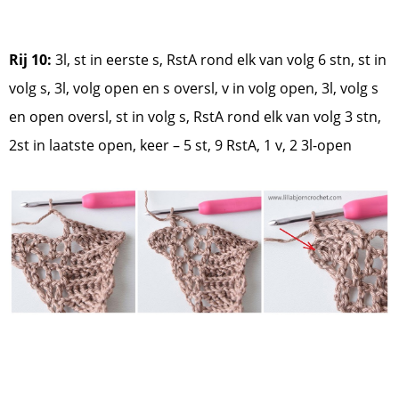
Rij 10:
3l, st in eerste s, RstA rond elk van volg 6 stn, st in
volg s, 3l, volg open en s oversl, v in volg open, 3l, volg s
en open oversl, st in volg s, RstA rond elk van volg 3 stn,
2st in laatste open, keer – 5 st, 9 RstA, 1 v, 2 3l-open