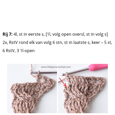
Rij 7:
4l, st in eerste s, [1l, volg open oversl, st in volg s]
2x, RstV rond elk van volg 6 stn, st in laatste s, keer – 5 st,
6 RstV, 3 1l-open