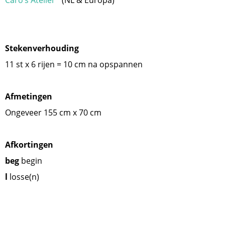
Caro’s Atelier
* (NL & Europa)
Stekenverhouding
11 st x 6 rijen = 10 cm na opspannen
Afmetingen
Ongeveer 155 cm x 70 cm
Afkortingen
beg
begin
l
losse(n)