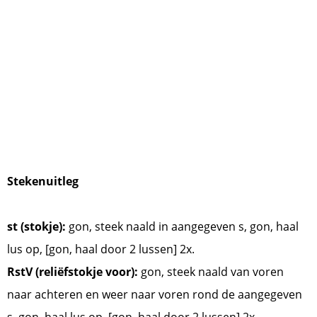
Stekenuitleg
st (stokje):
gon, steek naald in aangegeven s, gon, haal
lus op, [gon, haal door 2 lussen] 2x.
RstV (reliëfstokje voor):
gon, steek naald van voren
naar achteren en weer naar voren rond de aangegeven
s, gon, haal lus op, [gon, haal door 2 lussen] 2x.